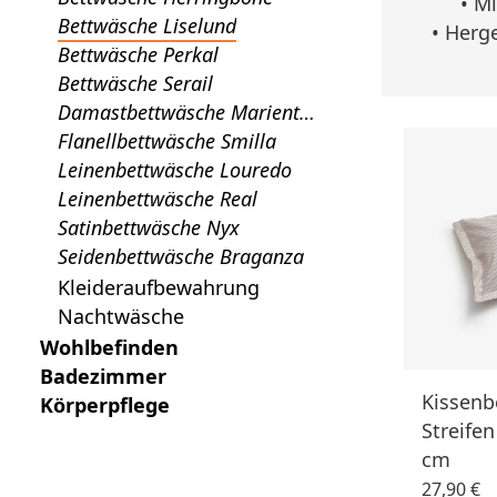
•
Mi
Bettwäsche Liselund
• Herg
Bettwäsche Perkal
Bettwäsche Serail
Damastbettwäsche Marienth
al
Flanellbettwäsche Smilla
Leinenbettwäsche Louredo
Leinenbettwäsche Real
Satinbettwäsche Nyx
Seidenbettwäsche Braganza
Kleideraufbewahrung
Nachtwäsche
Wohlbefinden
Badezimmer
Kissenb
Körperpflege
Streifen
cm
27,90 €