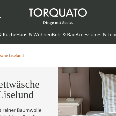
& Küche
Haus & Wohnen
Bett & Bad
Accessoires & Leb
sche Liselund
ettwäsche
Liselund
s reiner Baumwolle