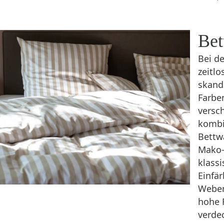
Bet
Bei d
zeitl
skandi
Farbe
versc
kombin
Bettw
Mako-
klass
Einfä
Weben
hohe 
verde