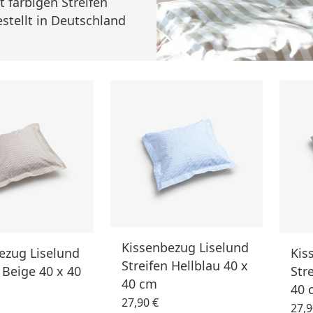
t farbigen Streifen
estellt in Deutschland
Kissenbezug Liselund
ezug Liselund
Kis
Streifen Hellblau 40 x
 Beige 40 x 40
Str
40 cm
40 
27,90 €
27,9