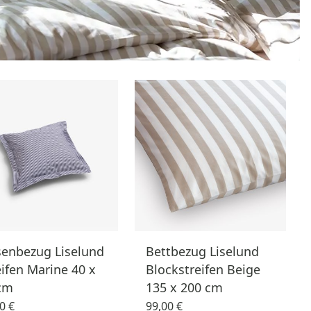
senbezug Liselund
Bettbezug Liselund
eifen Marine 40 x
Blockstreifen Beige
cm
135 x 200 cm
0 €
99,00 €