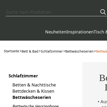
Zum Hauptinhalt springen
Neuheiten
Inspirationen
Tisch 
Startseite
Bett & Bad
Schlafzimmer
Bettwäscheserien
Bettwä
B
Schlafzimmer
Betten & Nachttische
Bettdecken & Kissen
Bettwäscheserien
•
Au
Bettwäsche Herringbone