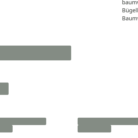
baumw
Bügell
Baumw