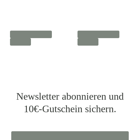
Newsletter abonnieren und
10€-Gutschein sichern.