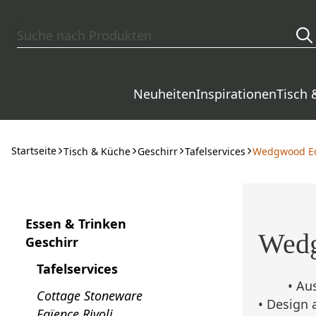
Zum Hauptinhalt springen
Neuheiten
Inspirationen
Tisch 
Startseite
Tisch & Küche
Geschirr
Tafelservices
Wedgwood E
Essen & Trinken
Wed
Geschirr
Tafelservices
• Au
Cottage Stoneware
• Design 
Faïence Rivoli