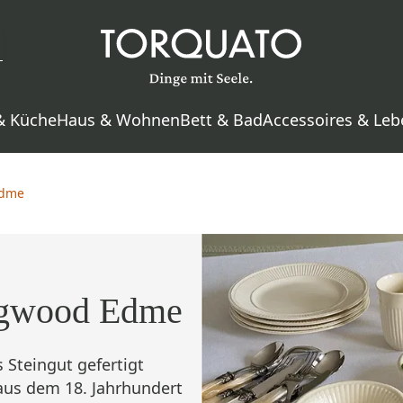
& Küche
Haus & Wohnen
Bett & Bad
Accessoires & Leb
dme
gwood Edme
s Steingut gefertigt
aus dem 18. Jahrhundert