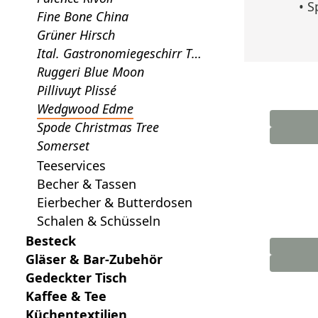
• 
Fine Bone China
Grüner Hirsch
Ital. Gastronomiegeschirr To
gnana
Ruggeri Blue Moon
Pillivuyt Plissé
Wedgwood Edme
Spode Christmas Tree
Somerset
Teeservices
Becher & Tassen
Eierbecher & Butterdosen
Schalen & Schüsseln
Besteck
Gläser & Bar-Zubehör
Gedeckter Tisch
Kaffee & Tee
Küchentextilien