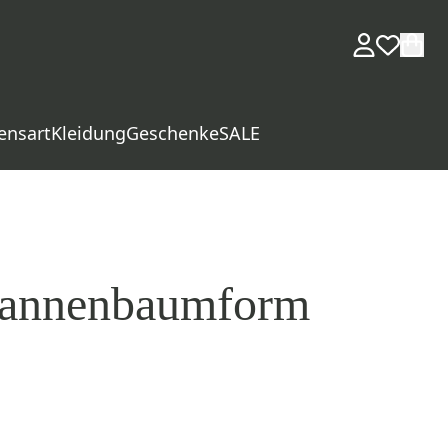
ensart
Kleidung
Geschenke
SALE
 Tannenbaumform
d