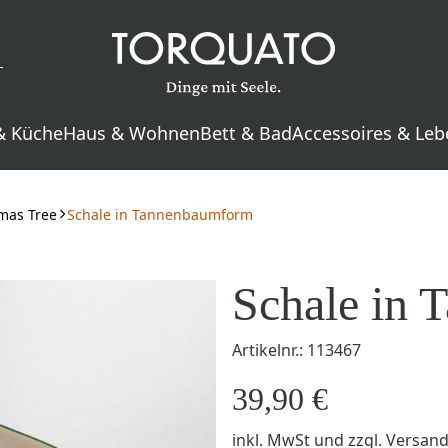
& Küche
Haus & Wohnen
Bett & Bad
Accessoires & Leb
mas Tree
Schale in Tannenbaumform
Schale in
Artikelnr.: 113467
39,90 €
inkl. MwSt
und zzgl.
Versan