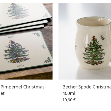
 Pimpernel Christmas-
Becher Spode Christma
Set
400ml
19,90 €