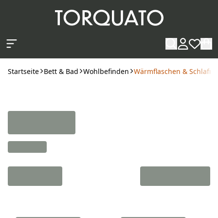
Zum Hauptinhalt springen
Startseite
Bett & Bad
Wohlbefinden
Wärmflaschen & Schlafm