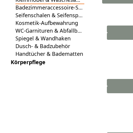
mler
Badezimmeraccessoire-Ser
ien
Seifenschalen & Seifenspe
nder
Kosmetik-Aufbewahrung
WC-Garnituren & Abfallbeh
älter
Spiegel & Wandhaken
Dusch- & Badzubehör
Handtücher & Badematten
Körperpflege