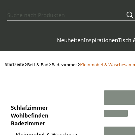
Zum Hauptinhalt springen
Neuheiten
Inspirationen
Tisch 
Startseite
Bett & Bad
Badezimmer
Kleinmöbel & Wäschesamm
Schlafzimmer
Wohlbefinden
Badezimmer
Kleinmöbel & Wäschesam