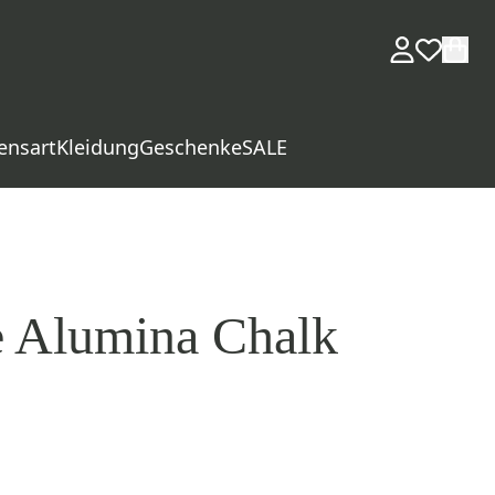
ensart
Kleidung
Geschenke
SALE
e Alumina Chalk
d