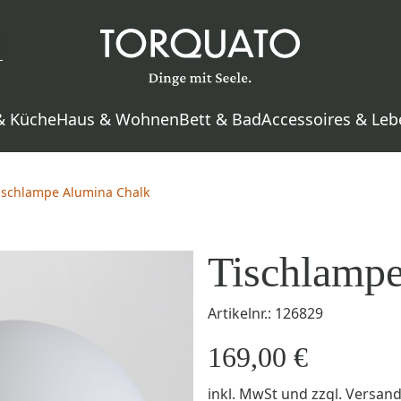
& Küche
Haus & Wohnen
Bett & Bad
Accessoires & Leb
ischlampe Alumina Chalk
Tischlamp
Artikelnr.: 126829
169,00 €
inkl. MwSt
und zzgl.
Versan