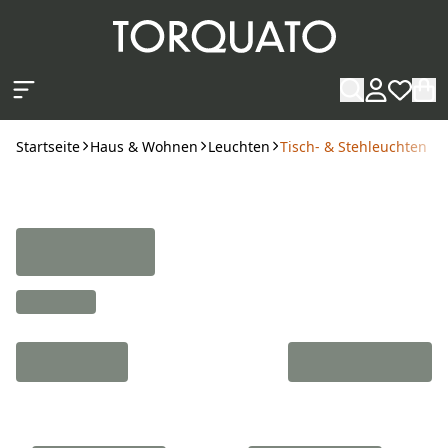
Zum Hauptinhalt springen
Startseite
Haus & Wohnen
Leuchten
Tisch- & Stehleuchten