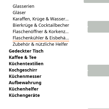
Glasserien
Gläser
Karaffen, Krüge & Wasserfl
aschen
Bierkrüge & Cocktailbecher
Flaschenöffner & Korkenzie
her
Flaschenkühler & Eisbehält
er
Zubehör & nützliche Helfer
Gedeckter Tisch
Kaffee & Tee
Küchentextilien
Kochgeschirr
Küchenmesser
Aufbewahrung
Küchenhelfer
Küchengeräte