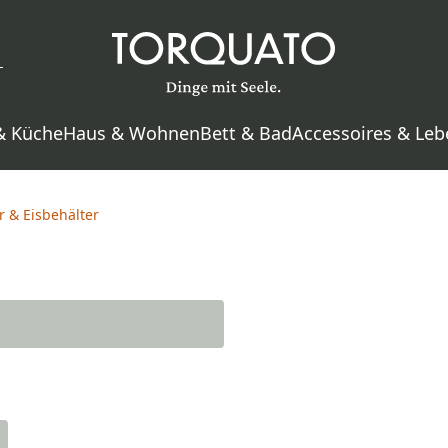
& Küche
Haus & Wohnen
Bett & Bad
Accessoires & Leb
r & Eisbehälter