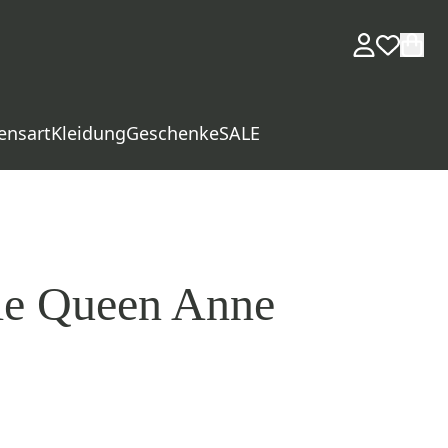
ensart
Kleidung
Geschenke
SALE
le Queen Anne
d