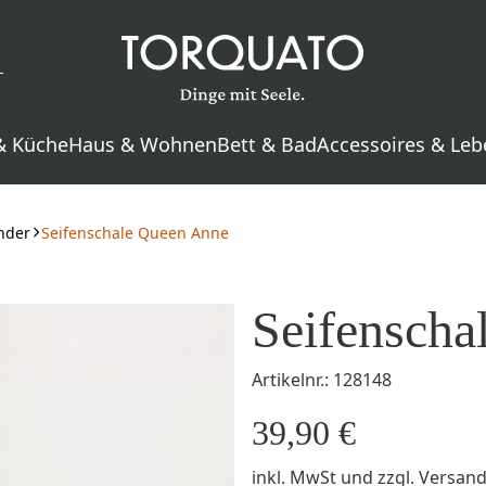
& Küche
Haus & Wohnen
Bett & Bad
Accessoires & Leb
nder
Seifenschale Queen Anne
Seifenscha
Artikelnr.: 128148
39,90 €
inkl. MwSt
und zzgl.
Versan