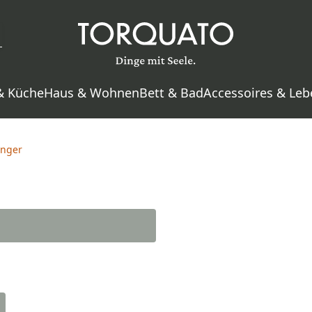
& Küche
Haus & Wohnen
Bett & Bad
Accessoires & Leb
änger