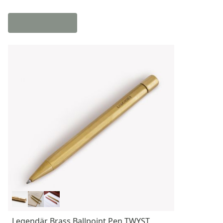
Legendär Brass Ballpoint Pen TWYST