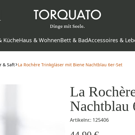
& Küche
Haus & Wohnen
Bett & Bad
Accessoires & Leb
 & Saft
La Rochère Trinkgläser mit Biene Nachtblau 6er-Set
La Rochère
Nachtblau 
Artikelnr.: 125406
44,90 €