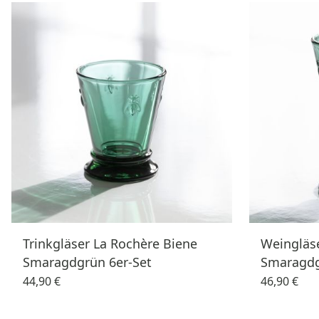
Trinkgläser La Rochère Biene
Weingläse
Smaragdgrün 6er-Set
Smaragdg
44,90 €
46,90 €