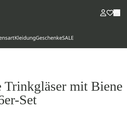
ensart
Kleidung
Geschenke
SALE
 Trinkgläser mit Biene
6er-Set