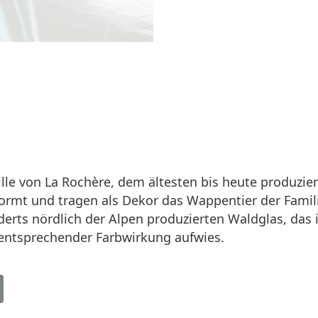
ille von La Rochère, dem ältesten bis heute produzie
formt und tragen als Dekor das Wappentier der Famili
underts nördlich der Alpen produzierten Waldglas, da
 entsprechender Farbwirkung aufwies.