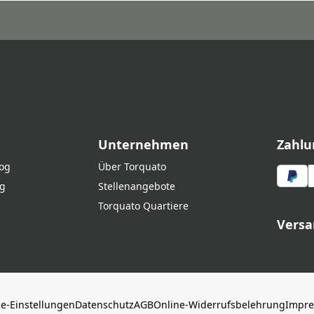
Unternehmen
Zahlu
log
Über Torquato
g
Stellenangebote
Torquato Quartiere
Versa
ie-Einstellungen
Datenschutz
AGB
Online-Widerrufsbelehrung
Impr