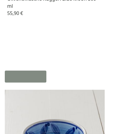
ml
55,90 €