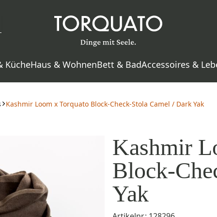
& Küche
Haus & Wohnen
Bett & Bad
Accessoires & Leb
s
Kashmir Loom x Torquato Block-Check-Stola Camel / Dark Yak
Kashmir L
Block-Chec
Yak
Artikelnr.: 128296