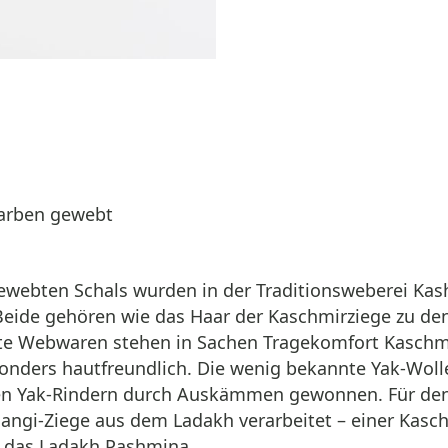
farben gewebt
gewebten Schals wurden in der Traditionsweberei Kas
eide gehören wie das Haar der Kaschmirziege zu den
gte Webwaren stehen in Sachen Tragekomfort Kaschmir
onders hautfreundlich. Die wenig bekannte Yak-Woll
en Yak-Rindern durch Auskämmen gewonnen. Für den e
ngi-Ziege aus dem Ladakh verarbeitet – einer Kasch
: das Ladakh Pashmina.