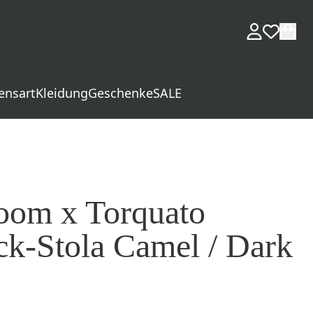
ensart
Kleidung
Geschenke
SALE
oom x Torquato
k-Stola Camel / Dark