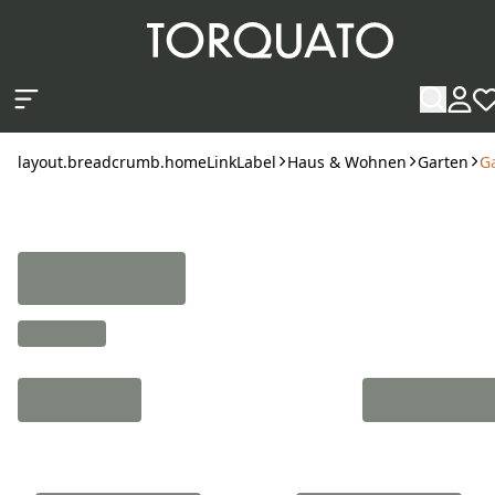
layout.skipToContent
layout.breadcrumb.homeLinkLabel
Haus & Wohnen
Garten
G