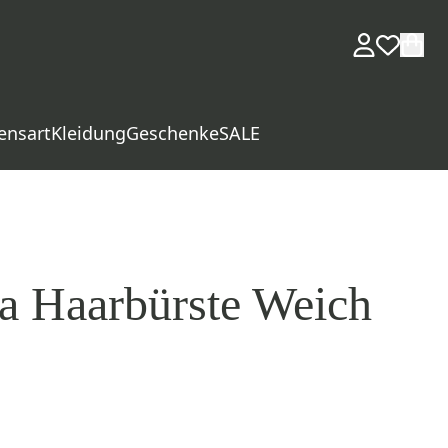
ensart
Kleidung
Geschenke
SALE
a Haarbürste Weich
d