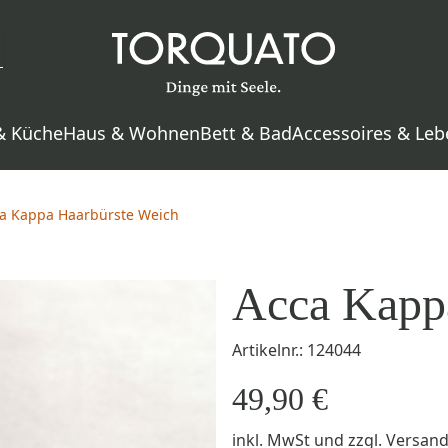
& Küche
Haus & Wohnen
Bett & Bad
Accessoires & Leb
a Kappa Haarbürste Weich
Acca Kapp
Artikelnr.: 124044
49,90 €
inkl. MwSt
und zzgl.
Versan