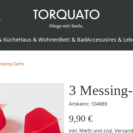
& Küche
Haus & Wohnen
Bett & Bad
Accessoires & Leb
essing-Darts
3 Messing-
Artikelnr.: 104889
9,90 €
inkl. MwSt
und zzgl.
Versan