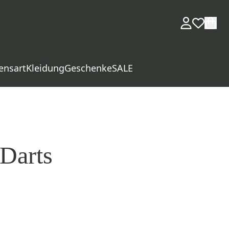
ensart
Kleidung
Geschenke
SALE
Darts
d