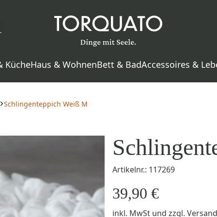
& Küche
Haus & Wohnen
Bett & Bad
Accessoires & Leb
Schlingenteppich Weiß M
Schlingent
Artikelnr.: 117269
39,90 €
inkl. MwSt
und zzgl.
Versan