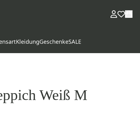
ensart
Kleidung
Geschenke
SALE
eppich Weiß M
d