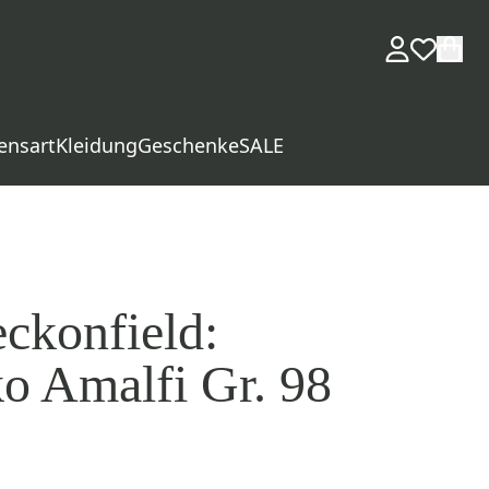
ensart
Kleidung
Geschenke
SALE
ckonfield:
o Amalfi Gr. 98