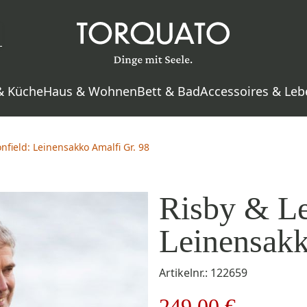
& Küche
Haus & Wohnen
Bett & Bad
Accessoires & Leb
nfield: Leinensakko Amalfi Gr. 98
Risby & Le
Leinensakk
Artikelnr.: 122659
249,00 €