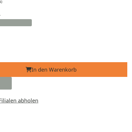
%)
d
In den Warenkorb
Filialen abholen