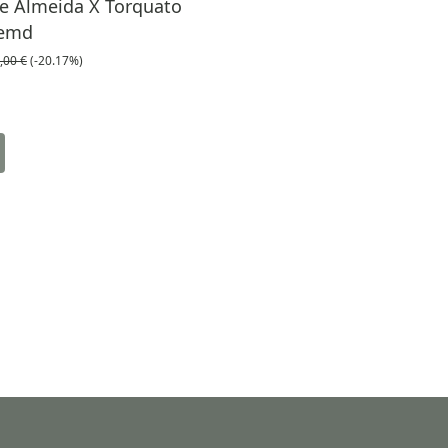
de Almeida X Torquato
Hemd
,00 €
(-20.17%)