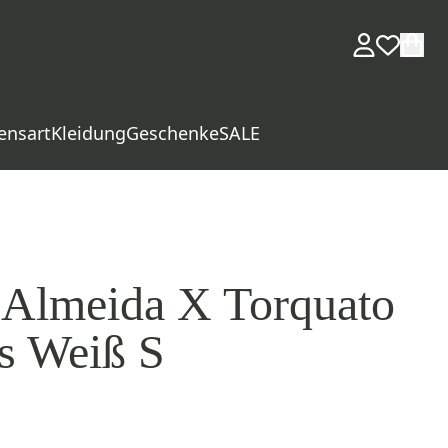
ensart
Kleidung
Geschenke
SALE
e Almeida X Torquato
s Weiß S