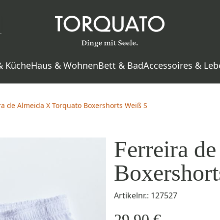
& Küche
Haus & Wohnen
Bett & Bad
Accessoires & Leb
ra de Almeida X Torquato Boxershorts Weiß S
Ferreira d
Boxershort
Artikelnr.: 127527
29,90 €