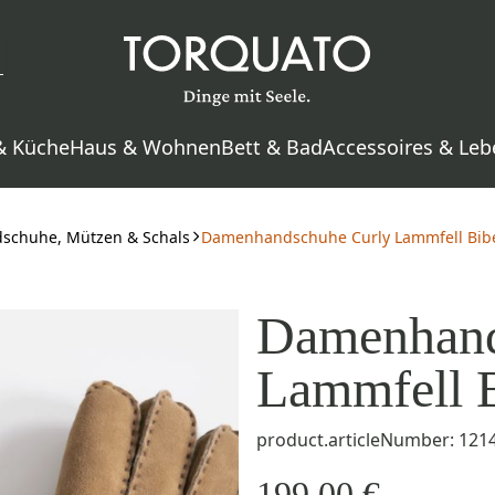
& Küche
Haus & Wohnen
Bett & Bad
Accessoires & Leb
schuhe, Mützen & Schals
Damenhandschuhe Curly Lammfell Biber
Damenhand
Lammfell B
product.articleNumber: 121
199,00 €