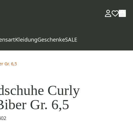
ensart
Kleidung
Geschenke
SALE
 Gr. 6,5
schuhe Curly
iber Gr. 6,5
402