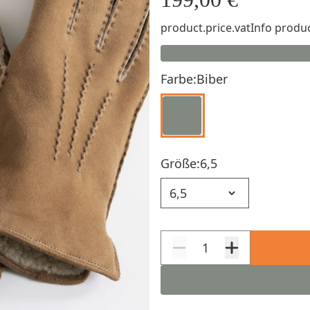
product.price.vatInfo
produc
Farbe:
Biber
Größe:
6,5
Größe