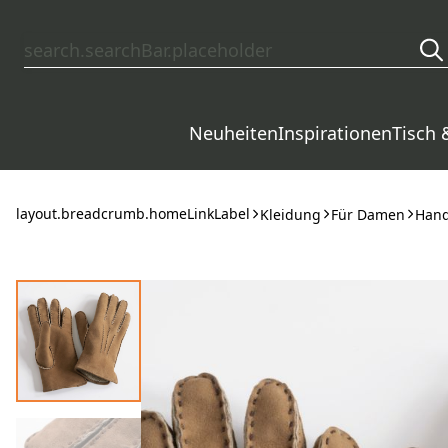
layout.skipToContent
Neuheiten
Inspirationen
Tisch 
layout.breadcrumb.homeLinkLabel
Kleidung
Für Damen
Hand