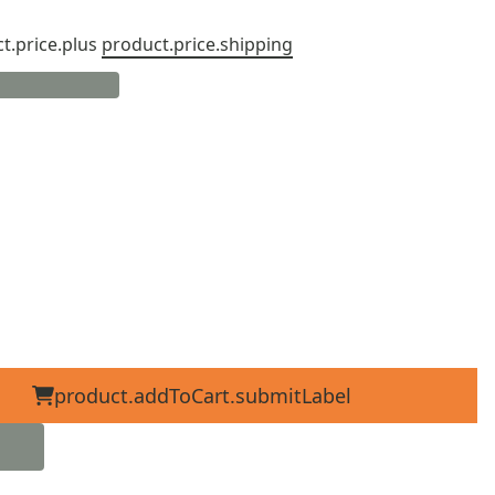
t.price.plus
product.price.shipping
product.addToCart.submitLabel