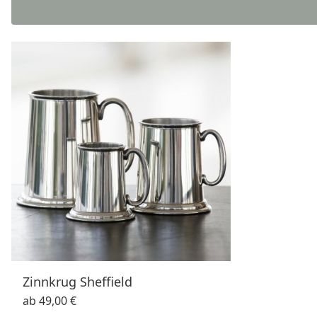
Zinnkrug Sheffield
ab
49,00 €