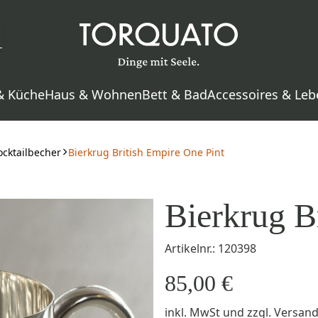
& Küche
Haus & Wohnen
Bett & Bad
Accessoires & Leb
ocktailbecher
Bierkrug British Empire One Pint
Bierkrug B
Artikelnr.: 120398
85,00 €
inkl. MwSt
und zzgl.
Versan