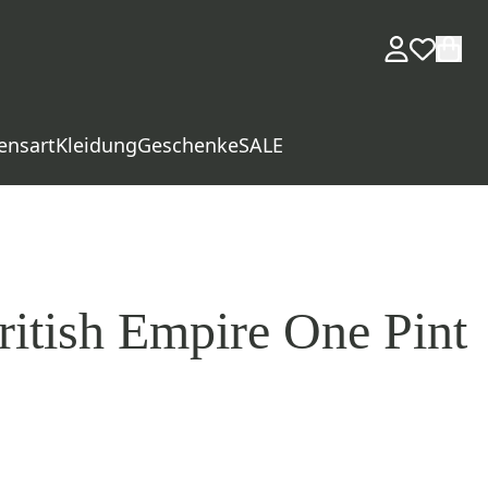
ensart
Kleidung
Geschenke
SALE
ritish Empire One Pint
d