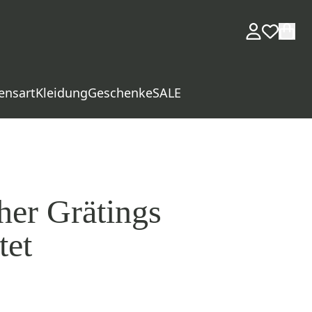
ensart
Kleidung
Geschenke
SALE
er Grätings
tet