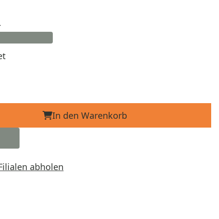
d
et
In den Warenkorb
Filialen abholen