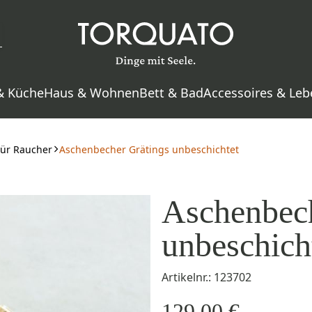
& Küche
Haus & Wohnen
Bett & Bad
Accessoires & Leb
Für Raucher
Aschenbecher Grätings unbeschichtet
Aschenbech
unbeschich
Artikelnr.: 123702
129,00 €