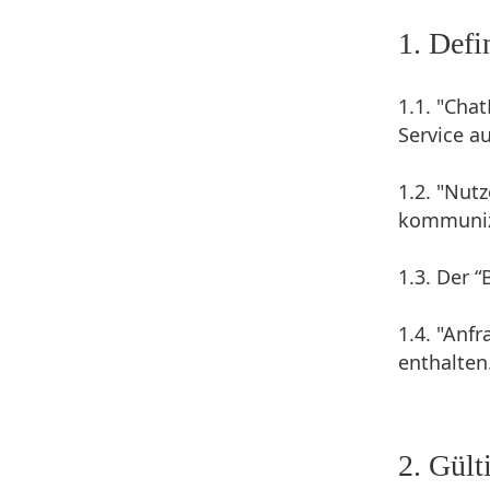
1. Defi
1.1. "Cha
Service a
1.2. "Nut
kommuniz
1.3. Der “
1.4. "Anf
enthalten
2. Gül