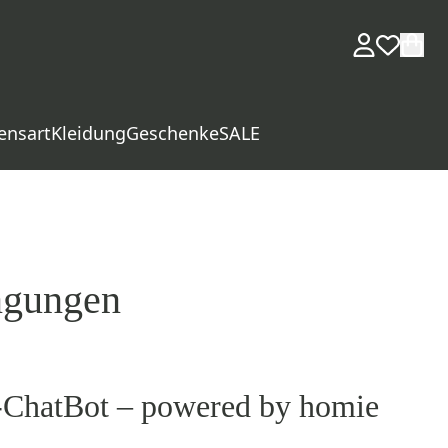
ensart
Kleidung
Geschenke
SALE
ngungen
-ChatBot – powered by homie