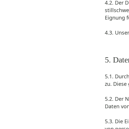
4.2. Der 
stillschw
Eignung f
4.3. Unse
5. Date
5.1. Durc
zu. Diese
5.2. Der 
Daten von
5.3. Die 
von perso