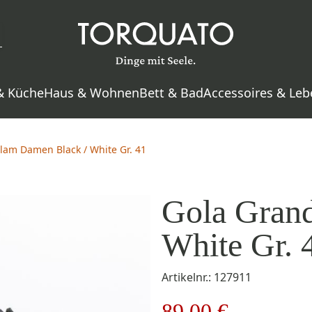
& Küche
Haus & Wohnen
Bett & Bad
Accessoires & Leb
lam Damen Black / White Gr. 41
Gola Gran
White Gr. 
Artikelnr.: 127911
89,00 €