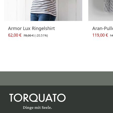
Armor Lux Ringelshirt
Aran-Pul
62,00 €
119,00 €
78,00 €
(-20.51%)
14