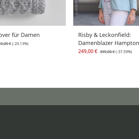
lover für Damen
Risby & Leckonfield:
Damenblazer Hamptons
9,00 €
(-20.13%)
249,00 €
399,00 €
(-37.59%)