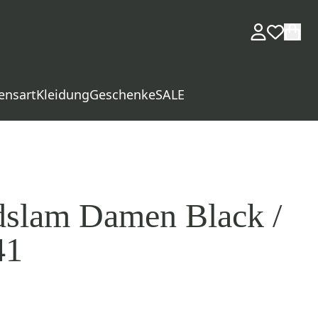
ensart
Kleidung
Geschenke
SALE
dslam Damen Black /
41