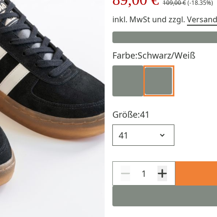
109,00 €
(-18.35%)
inkl. MwSt
und zzgl.
Versan
Farbe:
Schwarz/Weiß
Größe:
41
Größe